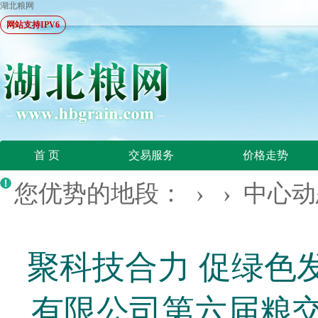
湖北粮网
网站支持IPV6
首 页
交易服务
价格走势
您优势的地段： › ›
中心动
聚科技合力 促绿色
有限公司第六届粮