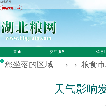
湖北粮网
网站支持IPV6
首 页
交易服务
信息
您坐落的区域： › ›
粮食市
天气影响